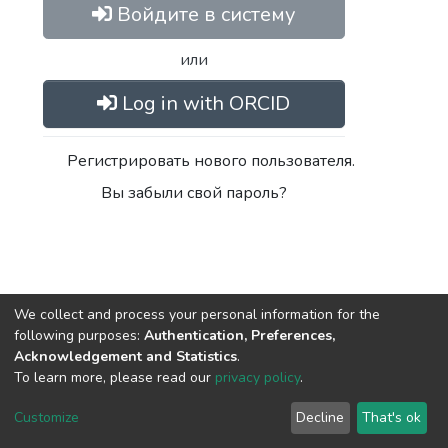
Войдите в систему
или
Log in with ORCID
Регистрировать нового пользователя.
Вы забыли свой пароль?
We collect and process your personal information for the
following purposes:
Authentication, Preferences,
Acknowledgement and Statistics
.
DSpace software
copyright © 2002-2026
LYRASIS
To learn more, please read our
privacy policy
.
Настройки
Политика
Соглашение с
Отправить
файлов
конфиденциальности
конечным
отзыв
Customize
Decline
That's ok
cookie
пользователем