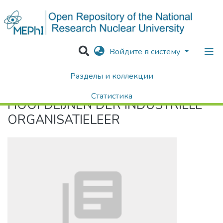
Войдите в систему
Разделы и коллекции
Home
HOOFDLIJNEN DER INDUSTRIËLE ORGANISATIELEER
Статистика
HOOFDLIJNEN DER INDUSTRIËLE
Поиск
ORGANISATIELEER