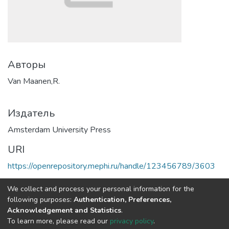
Авторы
Van Maanen,R.
Издатель
Amsterdam University Press
URI
https://openrepository.mephi.ru/handle/123456789/3603
Коллекции
We collect and process your personal information for the
following purposes:
Authentication, Preferences,
Полная страница элемента
Acknowledgement and Statistics
.
To learn more, please read our
privacy policy
.