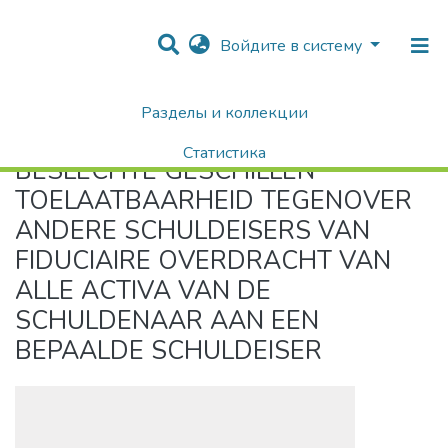
Войдите в систему
Разделы и коллекции
Home
BESLECHTE GESCHILLEN TOELAATBAARHEID TEGENOVER ANDERE SCHULDEISERS VAN FIDUCIAIRE OVERDRACHT VAN ALLE ACTIVA VAN DE SCHULDENAAR AAN EEN BEPAALDE SCHULDEISER
Статистика
BESLECHTE GESCHILLEN
Поиск
TOELAATBAARHEID TEGENOVER
ANDERE SCHULDEISERS VAN
FIDUCIAIRE OVERDRACHT VAN
ALLE ACTIVA VAN DE
SCHULDENAAR AAN EEN
BEPAALDE SCHULDEISER