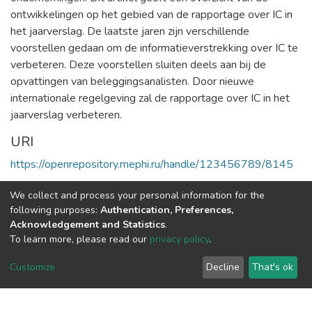
ontwikkelingen op het gebied van de rapportage over IC in
het jaarverslag. De laatste jaren zijn verschillende
voorstellen gedaan om de informatieverstrekking over IC te
verbeteren. Deze voorstellen sluiten deels aan bij de
opvattingen van beleggingsanalisten. Door nieuwe
internationale regelgeving zal de rapportage over IC in het
jaarverslag verbeteren.
URI
https://openrepository.mephi.ru/handle/123456789/8145
Коллекции
We collect and process your personal information for the
following purposes:
Authentication, Preferences,
Полная страница элемента
Acknowledgement and Statistics
.
To learn more, please read our
privacy policy
.
DSpace software
copyright © 2002-2026
LYRASIS
Customize
Decline
That's ok
Настройки
Политика
Соглашение с
Отправить
файлов
конфиденциальности
конечным
отзыв
cookie
пользователем