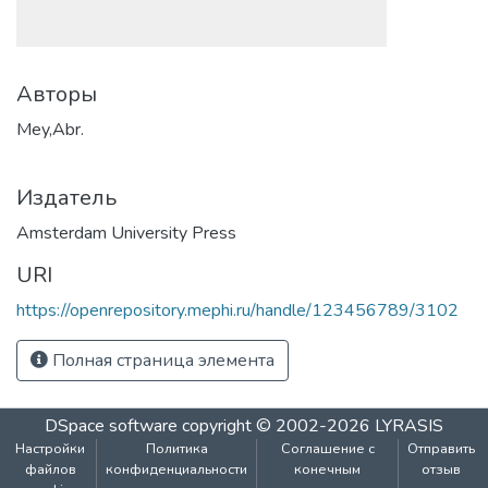
Авторы
Mey,Abr.
Издатель
Amsterdam University Press
URI
https://openrepository.mephi.ru/handle/123456789/3102
Полная страница элемента
DSpace software
copyright © 2002-2026
LYRASIS
Настройки
Политика
Соглашение с
Отправить
файлов
конфиденциальности
конечным
отзыв