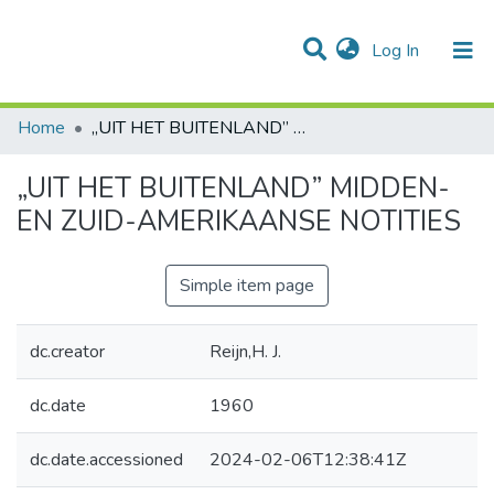
(current)
Log In
Communities & Collections
All of DSpace
Statistics
Home
„UIT HET BUITENLAND” MIDDEN- EN ZUID-AMERIKAANSE NOTITIES
„UIT HET BUITENLAND” MIDDEN-
EN ZUID-AMERIKAANSE NOTITIES
Simple item page
dc.creator
Reijn,H. J.
dc.date
1960
dc.date.accessioned
2024-02-06T12:38:41Z