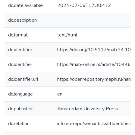
dc.date.available
2024-02-06T12:38:41Z
dc.description
dc.format
text/html
dc.identifier
https://doi.org/10.5117/mab.34.10
dc.identifier
https://mab-online.nl/article/10446/
dc.identifier.uri
https://openrepository.mephi.ru/h
dc.language
en
dc.publisher
Amsterdam University Press
dc.relation
info:eu-repo/semantics/altIdentifie