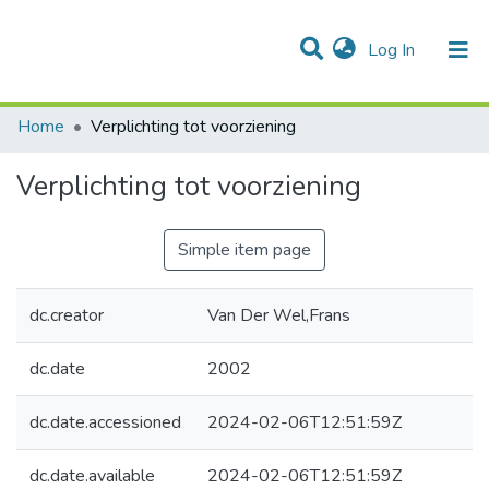
(current)
Log In
Communities & Collections
All of DSpace
Statistics
Home
Verplichting tot voorziening
Verplichting tot voorziening
Simple item page
dc.creator
Van Der Wel,Frans
dc.date
2002
dc.date.accessioned
2024-02-06T12:51:59Z
dc.date.available
2024-02-06T12:51:59Z