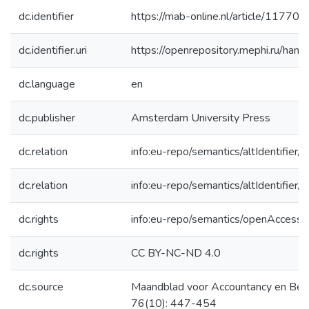
dc.identifier
https://mab-online.nl/article/11770/
dc.identifier.uri
https://openrepository.mephi.ru/h
dc.language
en
dc.publisher
Amsterdam University Press
dc.relation
info:eu-repo/semantics/altIdentifie
dc.relation
info:eu-repo/semantics/altIdentifie
dc.rights
info:eu-repo/semantics/openAccess
dc.rights
CC BY-NC-ND 4.0
dc.source
Maandblad voor Accountancy en Bed
76(10): 447-454