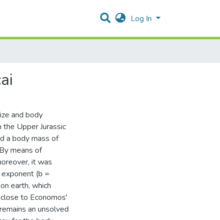
Log In
ai
size and body
 the Upper Jurassic
und a body mass of
 By means of
moreover, it was
c exponent (b =
 on earth, which
s close to Economos'
e remains an unsolved