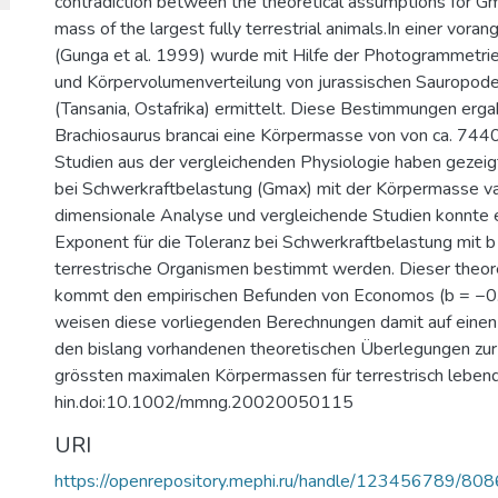
contradiction between the theoretical assumptions for G
mass of the largest fully terrestrial animals.In einer vor
(Gunga et al. 1999) wurde mit Hilfe der Photogrammetri
und Körpervolumenverteilung von jurassischen Sauropod
(Tansania, Ostafrika) ermittelt. Diese Bestimmungen erga
Brachiosaurus brancai eine Körpermasse von von ca. 744
Studien aus der vergleichenden Physiologie haben gezeigt
bei Schwerkraftbelastung (Gmax) mit der Körpermasse var
dimensionale Analyse und vergleichende Studien konnte e
Exponent für die Toleranz bei Schwerkraftbelastung mit b
terrestrische Organismen bestimmt werden. Dieser theo
kommt den empirischen Befunden von Economos (b = −0
weisen diese vorliegenden Berechnungen damit auf einen
den bislang vorhandenen theoretischen Überlegungen zu
grössten maximalen Körpermassen für terrestrisch lebe
hin.doi:10.1002/mmng.20020050115
URI
https://openrepository.mephi.ru/handle/123456789/808