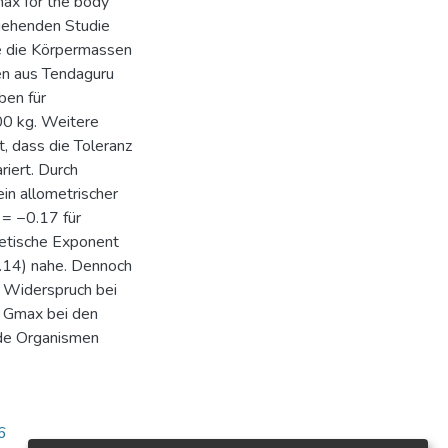
max for the body
angehenden Studie
e die Körpermassen
en aus Tendaguru
ben für
00 kg. Weitere
, dass die Toleranz
iert. Durch
in allometrischer
 = −0.17 für
retische Exponent
.14) nahe. Dennoch
 Widerspruch bei
r Gmax bei den
nde Organismen
6