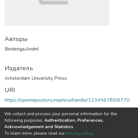
Авторы
Bindenga,André
Издатель
Amsterdam University Press
URI
https://openrepository.mephi.ru/handle/123456789/6770
Коллекции
We collect and process your personal information for the
following purposes:
Authentication, Preferences,
Полная страница элемента
Acknowledgement and Statistics
.
To learn more, please read our
privacy policy
.