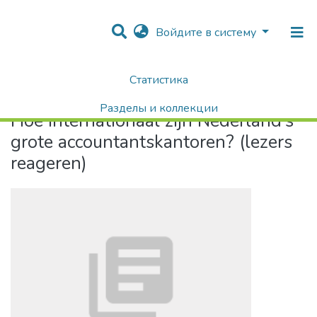
Войдите в систему
Статистика
Home
Hoe internationaal zijn Nederland’s grote accountantskantoren? (lezers reageren)
Разделы и коллекции
Hoe internationaal zijn Nederland’s
Поиск
grote accountantskantoren? (lezers
reageren)