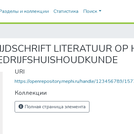
Разделы и коллекции
Статистика
Поиск
JDSCHRIFT LITERATUUR OP 
EDRIJFSHUISHOUDKUNDE
URI
https://openrepository.mephi.ru/handle/123456789/157
Коллекции
Полная страница элемента