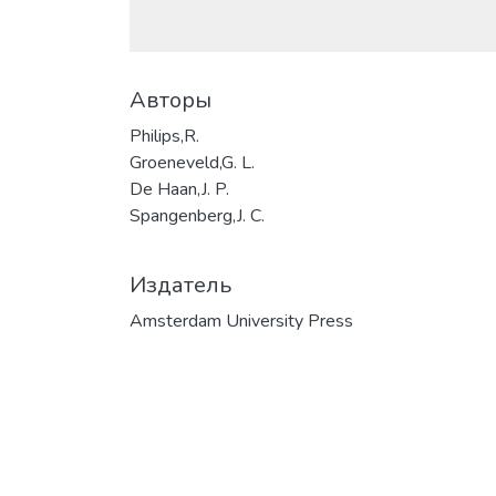
Авторы
Philips,R.
Groeneveld,G. L.
De Haan,J. P.
Spangenberg,J. C.
Издатель
Amsterdam University Press