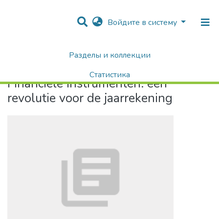
Войдите в систему
Разделы и коллекции
Home
Financiële instrumenten: een revolutie voor de jaarrekening
Статистика
Financiële instrumenten: een
Поиск
revolutie voor de jaarrekening