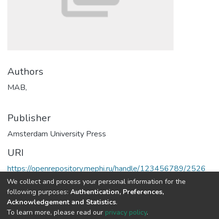
Authors
MAB,
Publisher
Amsterdam University Press
URI
https://openrepository.mephi.ru/handle/123456789/2526
We collect and process your personal information for the
Full item page
following purposes:
Authentication, Preferences,
Acknowledgement and Statistics
.
To learn more, please read our
privacy policy
.