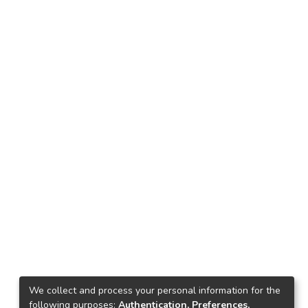
We collect and process your personal information for the
following purposes:
Authentication, Preferences,