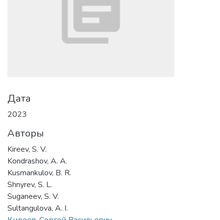
Дата
2023
Авторы
Kireev, S. V.
Kondrashov, A. A.
Kusmankulov, B. R.
Shnyrev, S. L.
Suganeev, S. V.
Sultangulova, A. I.