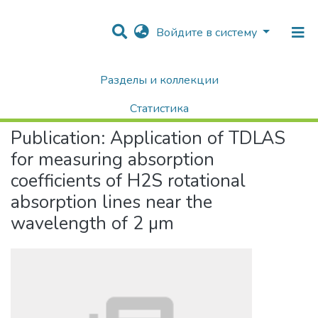
Войдите в систему
Разделы и коллекции
Home
Научные публикации / Препринты
Публикации
Application of TDLAS for measuring absorption coefficients of H2S rotational absorption lines near the wavelength of 2 µm
Статистика
Publication:
Application of TDLAS
Поиск
for measuring absorption
coefficients of H2S rotational
absorption lines near the
wavelength of 2 µm