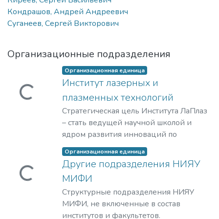
Киреев, Сергей Васильевич
Кондрашов, Андрей Андреевич
Суганеев, Сергей Викторович
Организационные подразделения
Организационная единица
Институт лазерных и
Загружается...
плазменных технологий
Стратегическая цель Института ЛаПлаз
– стать ведущей научной школой и
ядром развития инноваций по
лазерным, плазменным, радиационным
Организационная единица
и ускорительным технологиям, с
Другие подразделения НИЯУ
уникальными образовательными
Загружается...
МИФИ
программами, востребованными на
Структурные подразделения НИЯУ
российском и мировом рынке
МИФИ, не включенные в состав
образовательных услуг.
институтов и факультетов.