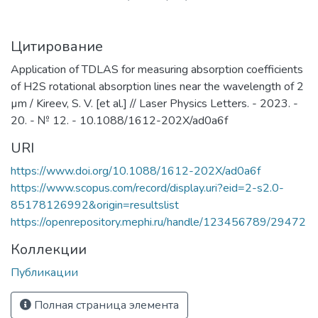
Цитирование
Application of TDLAS for measuring absorption coefficients
of H2S rotational absorption lines near the wavelength of 2
µm / Kireev, S. V. [et al.] // Laser Physics Letters. - 2023. -
20. - № 12. - 10.1088/1612-202X/ad0a6f
URI
https://www.doi.org/10.1088/1612-202X/ad0a6f
https://www.scopus.com/record/display.uri?eid=2-s2.0-
85178126992&origin=resultslist
https://openrepository.mephi.ru/handle/123456789/29472
Коллекции
Публикации
Полная страница элемента