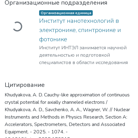
Загружается...
Организационные подразделения
Организационная единица
Институт нанотехнологий в
электронике, спинтронике и
фотонике
Институт ИНТЭЛ занимается научной
деятельностью и подготовкой
специалистов в области исследования
физических принципов,
проектирования и разработки
Цитирование
технологий создания компонентной
базы электроники гражданского и
Khudyakova, A. D. Cauchy-like approximation of continuous
специального назначения, а также
crystal potential for axially channeled electrons /
построения современных приборов на
Khudyakova, A. D., Savchenko, A. A., Wagner, W. // Nuclear
её основе.
Instruments and Methods in Physics Research, Section A:
​Наша основная цель – это создание и
Accelerators, Spectrometers, Detectors and Associated
развитие научно-образовательного
Equipment. - 2025. - 1074. -
центра мирового уровня в области