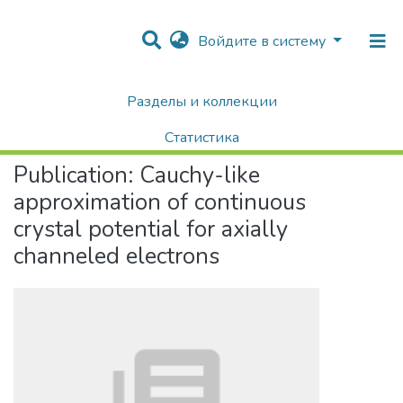
Войдите в систему
Разделы и коллекции
Home
Научные публикации / Препринты
Публикации
Cauchy-like approximation of continuous crystal potential for axially channeled electrons
Статистика
Publication:
Cauchy-like
Поиск
approximation of continuous
crystal potential for axially
channeled electrons