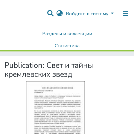
Войдите в систему
Разделы и коллекции
Home
Хроника Университета и упоминания в СМИ
Публикации о НИЯУ МИФИ в СМИ
Публикации в СМИ
Статистика
Свет и тайны кремлевских звезд
Поиск
Publication:
Свет и тайны
кремлевских звезд