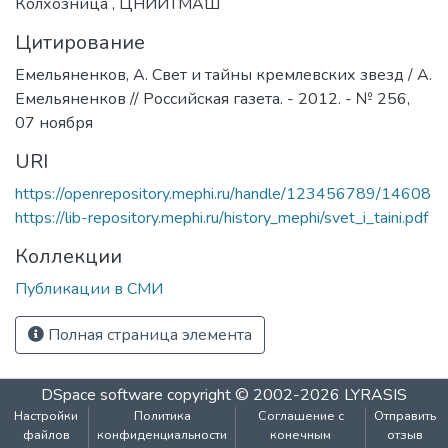
Колхозница
,
ЦНИИТМАШ
Цитирование
Емельяненков, А. Свет и тайны кремлевских звезд / А.
Емельяненков // Российская газета. - 2012. - № 256,
07 ноября
URI
https://openrepository.mephi.ru/handle/123456789/14608
https://lib-repository.mephi.ru/history_mephi/svet_i_taini.pdf
Коллекции
Публикации в СМИ
Полная страница элемента
DSpace software
copyright © 2002-2026
LYRASIS
Настройки
Политика
Соглашение с
Отправить
файлов
конфиденциальности
конечным
отзыв