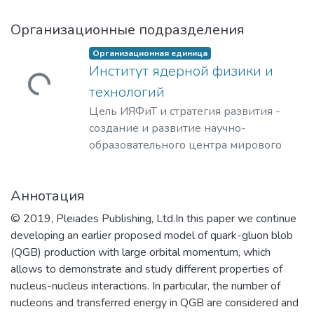
Организационные подразделения
Организационная единица
Институт ядерной физики и
Загружается...
технологий
Цель ИЯФиТ и стратегия развития -
создание и развитие научно-
образовательного центра мирового
уровня в области ядерной физики и
технологий, радиационного
Аннотация
материаловедения, физики
элементарных частиц, астрофизики и
© 2019, Pleiades Publishing, Ltd.In this paper we continue
космофизики.
developing an earlier proposed model of quark-gluon blob
(QGB) production with large orbital momentum, which
allows to demonstrate and study different properties of
nucleus-nucleus interactions. In particular, the number of
nucleons and transferred energy in QGB are considered and