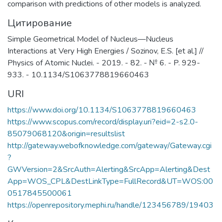
comparison with predictions of other models is analyzed.
Цитирование
Simple Geometrical Model of Nucleus—Nucleus
Interactions at Very High Energies / Sozinov, E.S. [et al.] //
Physics of Atomic Nuclei. - 2019. - 82. - № 6. - P. 929-
933. - 10.1134/S1063778819660463
URI
https://www.doi.org/10.1134/S1063778819660463
https://www.scopus.com/record/display.uri?eid=2-s2.0-
85079068120&origin=resultslist
http://gateway.webofknowledge.com/gateway/Gateway.cgi
?
GWVersion=2&SrcAuth=Alerting&SrcApp=Alerting&Dest
App=WOS_CPL&DestLinkType=FullRecord&UT=WOS:00
0517845500061
https://openrepository.mephi.ru/handle/123456789/19403