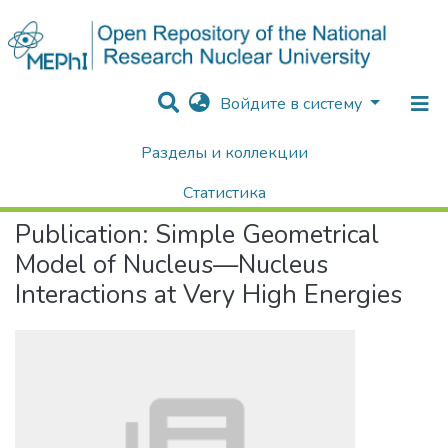
Войдите в систему
Разделы и коллекции
Home
Научные публикации / Препринты
Публикации
Simple Geometrical Model of Nucleus—Nucleus Interactions at Very High Energies
Статистика
Publication:
Simple Geometrical
Поиск
Model of Nucleus—Nucleus
Interactions at Very High Energies