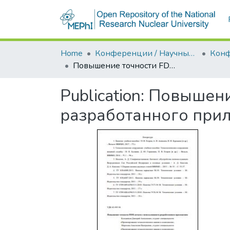
Home
Конференции / Научные семинары
Повышение точности FDM-печати с использованием разработанного приложения
Publication:
Повышени
разработанного при