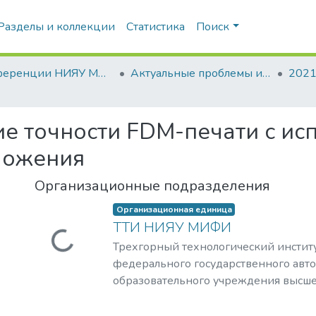
Разделы и коллекции
Статистика
Поиск
Конференции НИЯУ МИФИ
Актуальные проблемы и пути развития энергетики, техники и технологий
е точности FDM-печати с ис
ложения
Организационные подразделения
Организационная единица
ТТИ НИЯУ МИФИ
Загружается...
Трехгорный технологический институ
федерального государственного авт
образовательного учреждения высше
«Национальный исследовательский 
«МИФИ»