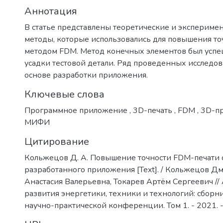
Аннотация
В статье представлены теоретические и экспериме
методы, которые использовались для повышения то
методом FDM. Метод конечных элементов был успе
усадки тестовой детали. Ряд проведенных исследо
основе разработки приложения.
Ключевые слова
Программное приложение
,
3D-печать
,
FDM
,
3D-п
МИФИ
Цитирование
Кольжецов Д. А. Повышение точности FDM-печати 
разработанного приложения [Text]. / Кольжецов Д
Анастасия Валерьевна, Токарев Артём Сергеевич //
развития энергетики, техники и технологий: сбор
научно-практической конференции. Том 1. - 2021. -