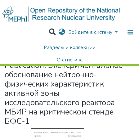
Войдите в систему
Разделы и коллекции
Home
Экспериментальное обоснование нейтронно-физических характеристик активной зоны исследовательского реактора МБИР на критическом стенде БФС-1
Статистика
Publication:
Экспериментальное
Поиск
обоснование нейтронно-
физических характеристик
активной зоны
исследовательского реактора
МБИР на критическом стенде
БФС-1