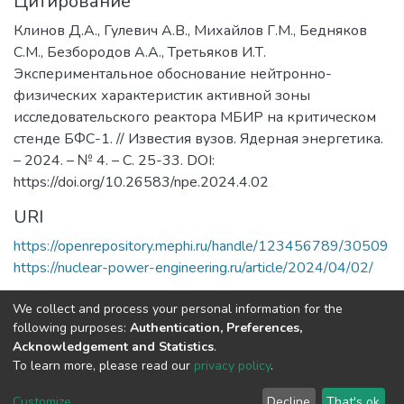
Цитирование
Клинов Д.А., Гулевич А.В., Михайлов Г.М., Бедняков
С.М., Безбородов А.А., Третьяков И.Т.
Экспериментальное обоснование нейтронно-
физических характеристик активной зоны
исследовательского реактора МБИР на критическом
стенде БФС-1. // Известия вузов. Ядерная энергетика.
– 2024. – № 4. – С. 25-33. DOI:
https://doi.org/10.26583/npe.2024.4.02
URI
https://openrepository.mephi.ru/handle/123456789/30509
https://nuclear-power-engineering.ru/article/2024/04/02/
Полная страница элемента
We collect and process your personal information for the
following purposes:
Authentication, Preferences,
Acknowledgement and Statistics
.
DSpace software
copyright © 2002-2026
LYRASIS
To learn more, please read our
privacy policy
.
Настройки
Политика
Соглашение с
Отправить
файлов
конфиденциальности
конечным
отзыв
Customize
Decline
That's ok