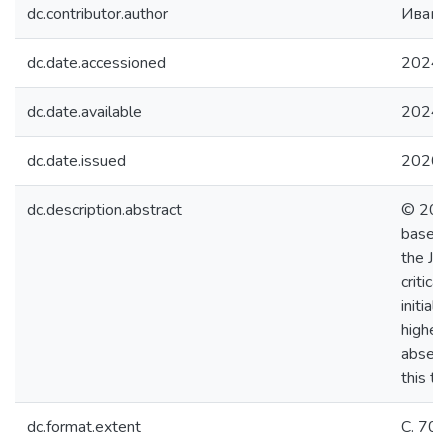
dc.contributor.author
Ивано
dc.date.accessioned
2024-
dc.date.available
2024-
dc.date.issued
2020
dc.description.abstract
© 2020
base a
the Je
critica
initial
highest
absence
this ty
dc.format.extent
С. 70