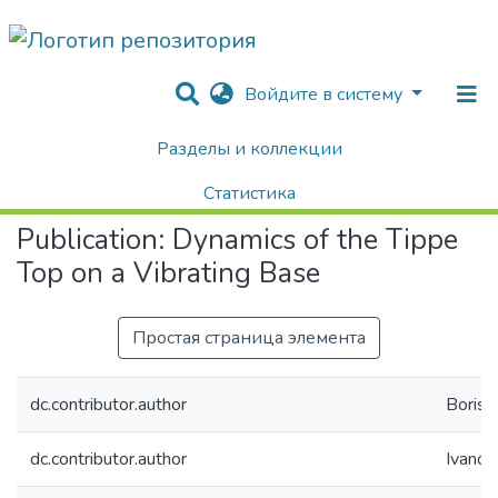
Войдите в систему
Разделы и коллекции
Home
Научные публикации / Препринты
Публикации
Dynamics of the Tippe Top on a Vibrating Base
Статистика
Publication:
Dynamics of the Tippe
Поиск
Top on a Vibrating Base
Простая страница элемента
dc.contributor.author
Borisov
dc.contributor.author
Ivanov,