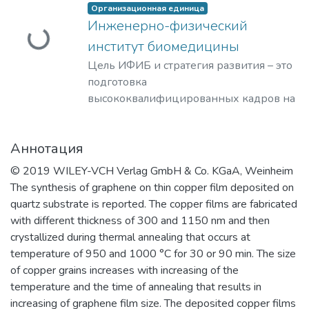
Загружается...
Организационная единица
Инженерно-физический
институт биомедицины
Цель ИФИБ и стратегия развития – это
подготовка
высококвалифицированных кадров на
базе передовых исследований и
разработок новых перспективных
Аннотация
методов и материалов в области
инженерно-физической
© 2019 WILEY-VCH Verlag GmbH & Co. KGaA, Weinheim
биомедицины. Занятие лидерских
The synthesis of graphene on thin copper film deposited on
позиций в биомедицинских
quartz substrate is reported. The copper films are fabricated
технологиях XXI века и внедрение их в
with different thickness of 300 and 1150 nm and then
образовательный процесс, что отвечает
crystallized during thermal annealing that occurs at
решению практикоориентированной
temperature of 950 and 1000 °C for 30 or 90 min. The size
задачи мирового уровня – диагностике
of copper grains increases with increasing of the
и терапии на клеточном уровне
temperature and the time of annealing that results in
социально-значимых заболеваний
increasing of graphene film size. The deposited copper films