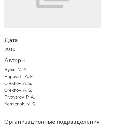
Дата
2019
Авторы
Rybin, M. G.
Popovich, A. F.
Orekhov, A. S.
Orekhov, A. S.
Pivovarov, P. A.
Komlenok, M. S.
Организационные подразделения