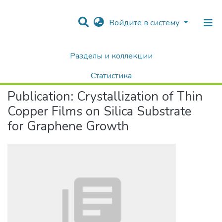
Войдите в систему
Разделы и коллекции
Home
Научные публикации / Препринты
Публикации
Crystallization of Thin Copper Films on Silica Substrate for Graphene Growth
Статистика
Publication:
Crystallization of Thin
Поиск
Copper Films on Silica Substrate
for Graphene Growth