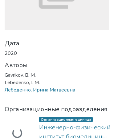
Дата
2020
Авторы
Gavrikov, B. M.
Lebedenko, I. M.
Лебеденко, Ирина Матвеевна
Организационные подразделения
Загружается...
Организационная единица
Инженерно-физический
институт биомедицины