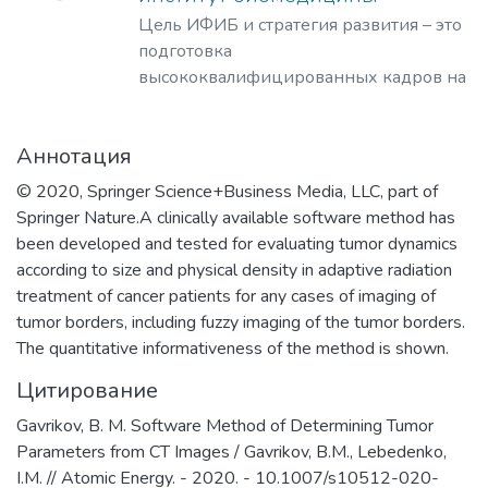
Цель ИФИБ и стратегия развития – это
подготовка
высококвалифицированных кадров на
базе передовых исследований и
разработок новых перспективных
Аннотация
методов и материалов в области
инженерно-физической
© 2020, Springer Science+Business Media, LLC, part of
биомедицины. Занятие лидерских
Springer Nature.A clinically available software method has
позиций в биомедицинских
been developed and tested for evaluating tumor dynamics
технологиях XXI века и внедрение их в
according to size and physical density in adaptive radiation
образовательный процесс, что отвечает
treatment of cancer patients for any cases of imaging of
решению практикоориентированной
tumor borders, including fuzzy imaging of the tumor borders.
задачи мирового уровня – диагностике
The quantitative informativeness of the method is shown.
и терапии на клеточном уровне
Цитирование
социально-значимых заболеваний
человека.
Gavrikov, B. M. Software Method of Determining Tumor
Parameters from CT Images / Gavrikov, B.M., Lebedenko,
I.M. // Atomic Energy. - 2020. - 10.1007/s10512-020-