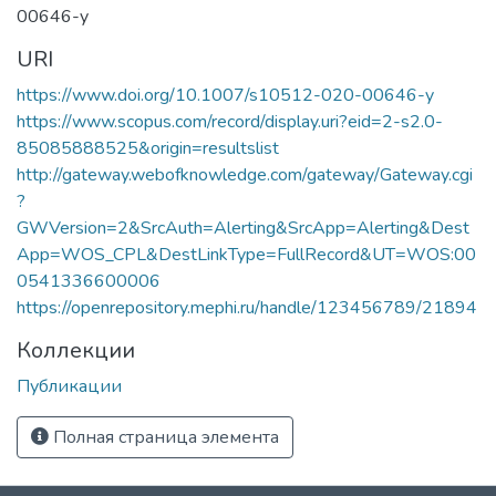
00646-y
URI
https://www.doi.org/10.1007/s10512-020-00646-y
https://www.scopus.com/record/display.uri?eid=2-s2.0-
85085888525&origin=resultslist
http://gateway.webofknowledge.com/gateway/Gateway.cgi
?
GWVersion=2&SrcAuth=Alerting&SrcApp=Alerting&Dest
App=WOS_CPL&DestLinkType=FullRecord&UT=WOS:00
0541336600006
https://openrepository.mephi.ru/handle/123456789/21894
Коллекции
Публикации
Полная страница элемента