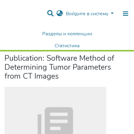
Войдите в систему
Разделы и коллекции
Home
Научные публикации / Препринты
Публикации
Software Method of Determining Tumor Parameters from CT Images
Статистика
Publication:
Software Method of
Поиск
Determining Tumor Parameters
from CT Images