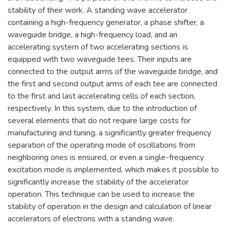
мотивации и умения учиться;
stability of their work. A standing wave accelerator
профессиональная ориентация
containing a high-frequency generator, a phase shifter, a
школьников и студентов в избранной
waveguide bridge, a high-frequency load, and an
области знаний, формирование
accelerating system of two accelerating sections is
способностей и навыков
equipped with two waveguide tees. Their inputs are
профессионального самоопределения
connected to the output arms of the waveguide bridge, and
и профессионального саморазвития.
the first and second output arms of each tee are connected
Основными целями и задачами
to the first and last accelerating cells of each section,
Института являются:
respectively. In this system, due to the introduction of
обеспечение высококачественной
several elements that do not require large costs for
(фундаментальной) базовой
manufacturing and tuning, a significantly greater frequency
подготовки студентов бакалавриата и
separation of the operating mode of oscillations from
специалитета; поддержка и развитие у
neighboring ones is ensured, or even a single-frequency
студентов стремления к осознанному
excitation mode is implemented, which makes it possible to
продолжению обучения в институтах
significantly increase the stability of the accelerator
(САЕ и др.) и на факультетах
operation. This technique can be used to increase the
Университета; обеспечение
stability of operation in the design and calculation of linear
преемственности образовательных
accelerators of electrons with a standing wave.
программ общего среднего и высшего