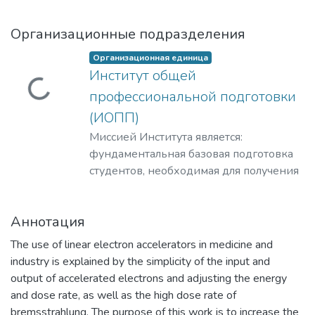
Организационные подразделения
Организационная единица
Институт общей
Загружается...
профессиональной подготовки
(ИОПП)
Миссией Института является:
фундаментальная базовая подготовка
студентов, необходимая для получения
качественного образования на уровне
требований международных
Аннотация
стандартов;
удовлетворение потребностей
The use of linear electron accelerators in medicine and
обучающихся в интеллектуальном,
industry is explained by the simplicity of the input and
культурном, нравственном развитии и
output of accelerated electrons and adjusting the energy
приобретении ими профессиональных
and dose rate, as well as the high dose rate of
знаний; формирование у студентов
bremsstrahlung. The purpose of this work is to increase the