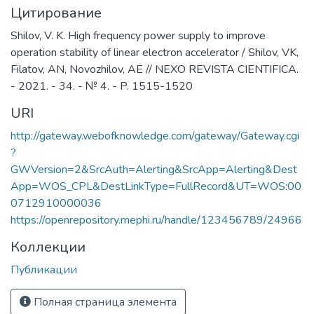
Цитирование
образования; обеспечение высокого
качества довузовской подготовки
Shilov, V. K. High frequency power supply to improve
учащихся Предуниверситария и школ-
operation stability of linear electron accelerator / Shilov, VK,
партнеров НИЯУ МИФИ за счет
Filatov, AN, Novozhilov, AE // NEXO REVISTA CIENTIFICA.
интеграции основного и
- 2021. - 34. - № 4. - P. 1515-1520
дополнительного образования;
URI
учебно-методическое руководство
общеобразовательными кафедрами
http://gateway.webofknowledge.com/gateway/Gateway.cgi
Института, осуществляющими
?
подготовку бакалавров и специалистов
GWVersion=2&SrcAuth=Alerting&SrcApp=Alerting&Dest
по социо-гуманитарным,
App=WOS_CPL&DestLinkType=FullRecord&UT=WOS:00
общепрофессиональным и
0712910000036
естественнонаучным дисциплинам,
https://openrepository.mephi.ru/handle/123456789/24966
обеспечение единства требований к
Коллекции
базовой подготовке студентов в рамках
крупных научно-образовательных
Публикации
направлений (областей знаний).
Полная страница элемента