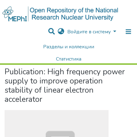
Войдите в систему
Разделы и коллекции
Home
Научные публикации / Препринты
Публикации
High frequency power supply to improve operation stability of linear electron accelerator
Статистика
Publication:
High frequency power
Поиск
supply to improve operation
stability of linear electron
accelerator