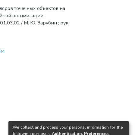
ляров точечных объектов на
йной оптимизации :
.03.02 / М. Ю. Зарубин ; рук.
334
We collect and process your personal information for the
following purposes:
Authentication, Preferences,