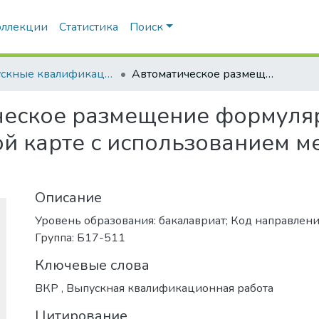
оллекции
Статистика
Поиск
Выпускные квалификационные работы
Автоматическое размещение формуляров точечных объектов на цифровой карте с использованием методов нелинейной оптимизации
ческое размещение формуля
й карте с использованием м
Описание
Уровень образования: бакалавриат; Код направлени
Группа: Б17-511
Ключевые слова
ВКР
,
Выпускная квалификационная работа
Цитирование