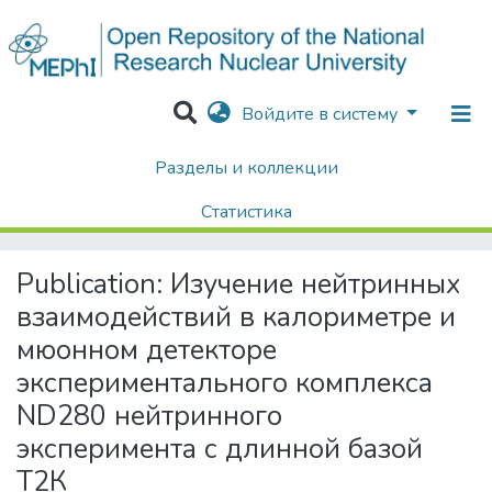
Войдите в систему
Разделы и коллекции
Home
Диссертации / Выпускные квалификационные работы
Выпускные квалификационные работы
Статистика
Изучение нейтринных взаимодействий в калориметре и мюонном детекторе экспериментального комплекса ND280 нейтринного эксперимента с длинной базой Т2К
Поиск
Publication:
Изучение нейтринных
взаимодействий в калориметре и
мюонном детекторе
экспериментального комплекса
ND280 нейтринного
эксперимента с длинной базой
Т2К