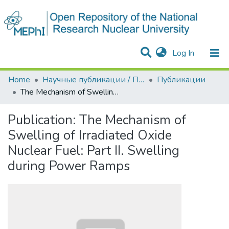
(current)
Log In
Communities & Collections
All of DSpace
Statistics
Home
Научные публикации / Препринты
Публикации
The Mechanism of Swelling of Irradiated Oxide Nuclear Fuel: Part II. Swelling during Power Ramps
Publication:
The Mechanism of
Swelling of Irradiated Oxide
Nuclear Fuel: Part II. Swelling
during Power Ramps