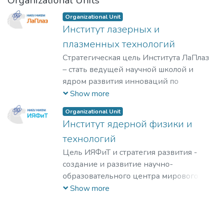
Organizational Units
Organizational Unit
Институт лазерных и
плазменных технологий
Стратегическая цель Института ЛаПлаз
– стать ведущей научной школой и
ядром развития инноваций по
лазерным, плазменным, радиационным
Show more
и ускорительным технологиям, с
Organizational Unit
уникальными образовательными
Институт ядерной физики и
программами, востребованными на
технологий
российском и мировом рынке
образовательных услуг.
Цель ИЯФиТ и стратегия развития -
создание и развитие научно-
образовательного центра мирового
уровня в области ядерной физики и
Show more
технологий, радиационного
материаловедения, физики