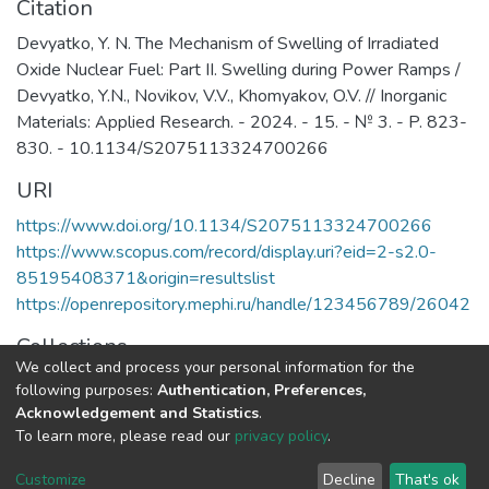
элементарных частиц, астрофизики и
Citation
космофизики.
Devyatko, Y. N. The Mechanism of Swelling of Irradiated
Oxide Nuclear Fuel: Part II. Swelling during Power Ramps /
Devyatko, Y.N., Novikov, V.V., Khomyakov, O.V. // Inorganic
Materials: Applied Research. - 2024. - 15. - № 3. - P. 823-
830. - 10.1134/S2075113324700266
URI
https://www.doi.org/10.1134/S2075113324700266
https://www.scopus.com/record/display.uri?eid=2-s2.0-
85195408371&origin=resultslist
https://openrepository.mephi.ru/handle/123456789/26042
Collections
We collect and process your personal information for the
Публикации
following purposes:
Authentication, Preferences,
Acknowledgement and Statistics
.
Full item page
To learn more, please read our
privacy policy
.
Customize
Decline
That's ok