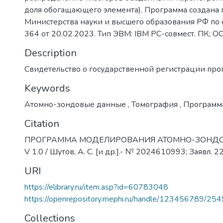
доля обогащающего элемента). Программа создана
Министерства науки и высшего образования РФ п
364 от 20.02.2023. Тип ЭВМ: IBM PC-совмест. ПК; ОС
Description
Свидетельство о государственной регистрации пр
Keywords
Атомно-зондовые данные
,
Томография
,
Программ
Citation
ПРОГРАММА МОДЕЛИРОВАНИЯ АТОМНО-ЗОНДО
V 1.0 / Шутов, А. С. [и др.].- № 2024610993; Заявл. 
URI
https://elibrary.ru/item.asp?id=60783048
https://openrepository.mephi.ru/handle/123456789/25
Collections