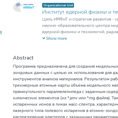
Organizational Unit
Институт ядерной физики и т
Цель ИЯФиТ и стратегия развития - 
научно-образовательного центра мир
ядерной физики и технологий, ради
B)
материаловедения, физики элемента
Show more
астрофизики и космофизики.
Abstract
Программа предназначена для создания модельных
зондовых данных с целью их использования для д
инструментов анализа материалов. Результатом ра
трехмерные атомные карты объема модельного мат
прямоугольного параллелепипеда с заданным сод
химических элементов (из *.jenv или *.rng файла). 
испаренных ионов в пиках масс-спектра, характерн
лазерного типа полевого испарения в атомно-зондо
распределение кластеров с заданными параметрами 