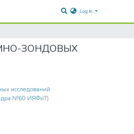
Log In
МНО-ЗОНДОВЫХ
ных исследований
едра №60 ИЯФиТ)