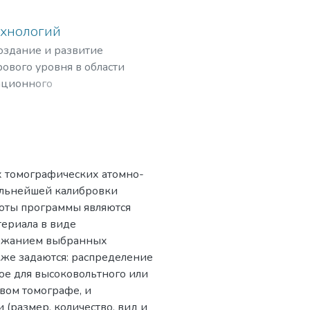
ехнологий
создание и развитие
ового уровня в области
ационного
рных частиц,
 томографических атомно-
альнейшей калибровки
боты программы являются
ериала в виде
ержанием выбранных
Также задаются: распределение
ое для высоковольтного или
вом томографе, и
(размер, количество, вид и