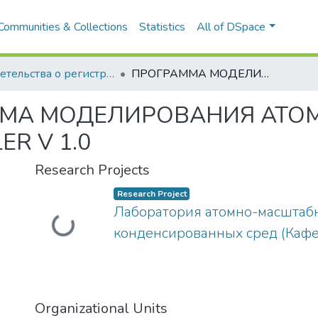
Communities & Collections
Statistics
All of DSpace
Свидетельства о регистрации программ для ЭВМ и баз данных
ПРОГРАММА МОДЕЛИРОВАНИЯ АТОМНО-ЗОНДОВЫХ ДАННЫХ APT MODELER V 1.0
МА МОДЕЛИРОВАНИЯ АТО
R V 1.0
Research Projects
Research Project
Лаборатория атомно-масштаб
Loading...
конденсированных сред (Каф
Organizational Units