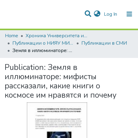
(current)
Log In
Communities & Collections
All of DSpace
Statistics
Home
Хроника Университета и упоминания в СМИ
Публикации о НИЯУ МИФИ в СМИ
Публикации в СМИ
Земля в иллюминаторе: мифисты рассказали, какие книги о космосе им нравятся и почему
Publication:
Земля в
иллюминаторе: мифисты
рассказали, какие книги о
космосе им нравятся и почему