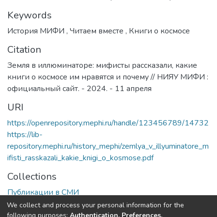
Keywords
История МИФИ
,
Читаем вместе
,
Книги о космосе
Citation
Земля в иллюминаторе: мифисты рассказали, какие
книги о космосе им нравятся и почему // НИЯУ МИФИ :
официальный сайт. - 2024. - 11 апреля
URI
https://openrepository.mephi.ru/handle/123456789/14732
https://lib-
repository.mephi.ru/history_mephi/zemlya_v_illyuminatore_m
ifisti_rasskazali_kakie_knigi_o_kosmose.pdf
Collections
Публикации в СМИ
We collect and process your personal information for the
Full item page
following purposes:
Authentication, Preferences,