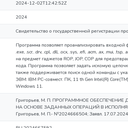
2024-12-02T12:42:52Z
2024
Свидетельство о государственной регистрации п
Программа позволяет проанализировать входной
.exe, .scr, .drv, .cpl, .dll, .ocx, .sys, .efi, .acm, .ax, .mui, .tsp, .
на предмет гаджетов ROP, JOP, СОР для предотвр
кода. Программа позволяет задать искомую цепочк
также поддерживается поиск одной команды с ука
ЭВМ: IBM PC-совмест. ПК, 11 th Gen Intel(R) Core(T
Windows 11.
Григорьев, М. П. ПРОГРАММНОЕ ОБЕСПЕЧЕНИЕ 
НА ОСНОВЕ ЗАДАННЫХ ОПЕРАЦИЙ В ИСПОЛНЯ
Григорьев, М. П.- №2024666504; Заявл. 17.07.2024