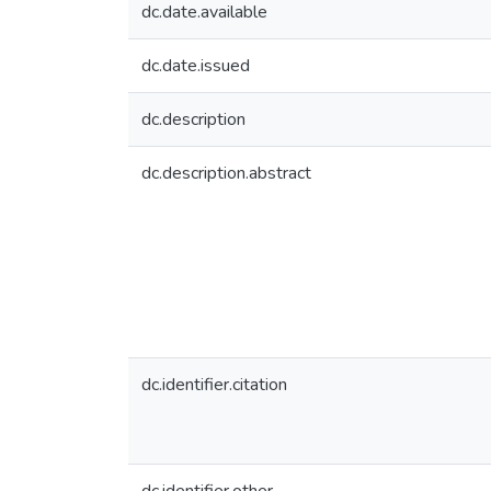
dc.date.available
dc.date.issued
dc.description
dc.description.abstract
dc.identifier.citation