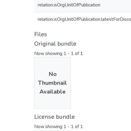
relation.isOrgUnitOfPublication
relation.isOrgUnitOfPublication.latestForDisc
Files
Original bundle
Now showing
1 - 1 of 1
No
Thumbnail
Available
License bundle
Now showing
1 - 1 of 1