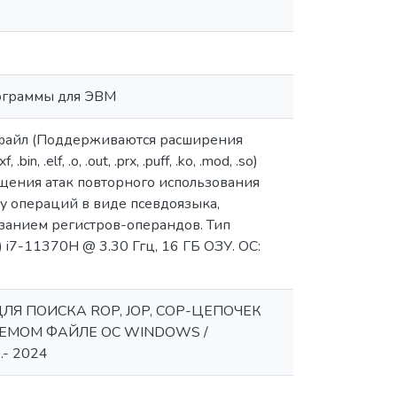
рограммы для ЭВМ
 файл (Поддерживаются расширения
axf, .bin, .elf, .о, .out, .prx, .puff, .ko, .mod, .so)
ащения атак повторного использования
у операций в виде псевдоязыка,
занием регистров-операндов. Тип
M) i7-11370H @ 3.30 Ггц, 16 ГБ ОЗУ. ОС:
ДЛЯ ПОИСКА ROP, JOP, СОР-ЦЕПОЧЕК
ЕМОМ ФАЙЛЕ ОС WINDOWS /
.- 2024