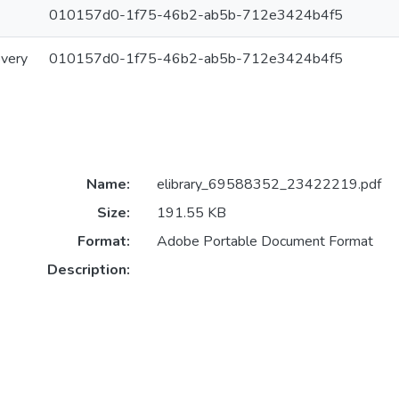
010157d0-1f75-46b2-ab5b-712e3424b4f5
overy
010157d0-1f75-46b2-ab5b-712e3424b4f5
Name:
elibrary_69588352_23422219.pdf
Size:
191.55 KB
Format:
Adobe Portable Document Format
Description: