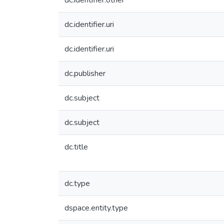
dc.identifier.other
dc.identifier.uri
dc.identifier.uri
dc.publisher
dc.subject
dc.subject
dc.title
dc.type
dspace.entity.type