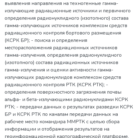
выявления радиационной обстановки в движении и
при остановке транспортного средства ММРТК,
выявления направления на техногенные гамма-
излучающие радиационные источники и первичного
определения радионуклидного (изотопного) состава
гамма-излучающих источников комплексом средств
радиационного контроля бортового размещения
(КСРК БР); - поиска и определения
месторасположения радиационных источников
гамма-излучения, определения радионуклидного
(изотопного) состава радиационных источников
гамма-излучения и оценки активности гамма-
излучающих радионуклидов комплексом средств
радиационного контроля РТК (КСРК РТК); -
определения поверхностного загрязнения почвы
альфа- и бета-излучающими радионуклидами КСРК
РТК; - передачи данных о результатах разведки КСРК
БР и КСРК РТК по каналам передачи данных на
рабочее место командира ММРТК с целью сбора