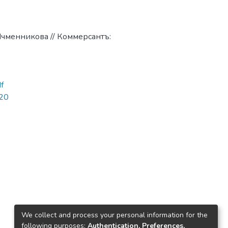
 Ячменникова // Коммерсантъ:
df
320
We collect and process your personal information for the
following purposes:
Authentication, Preferences,