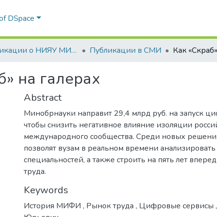
 of DSpace
Публикации о НИЯУ МИФИ в СМИ
Публикации в СМИ
Как «Скраб»
б» на галерах
Abstract
Минобрнауки направит 29,4 млрд руб. на запуск ц
чтобы снизить негативное влияние изоляции росси
международного сообщества. Среди новых решений
позволят вузам в реальном времени анализировать
специальностей, а также строить на пять лет впер
труда.
Keywords
История МИФИ
,
Рынок труда
,
Цифровые сервисы
,