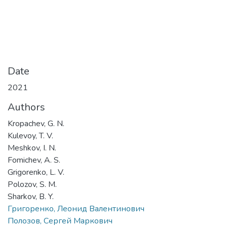
Date
2021
Authors
Kropachev, G. N.
Kulevoy, T. V.
Meshkov, I. N.
Fomichev, A. S.
Grigorenko, L. V.
Polozov, S. M.
Sharkov, B. Y.
Григоренко, Леонид Валентинович
Полозов, Сергей Маркович