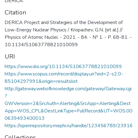
DERICA.
Citation
DERICA Project and Strategies of the Development of
Low-Energy Nuclear Physics / Kropachev, G.N. [et al.] //
Physics of Atomic Nuclei. - 2021. - 84. - № 1. - P. 68-81. -
10.1134/S1063778821010099
URI
https://www.doi.org/10.1134/S1063778821010099
https://www.scopus.com/record/display.uri?eid=2-s2.0-
85104297991&origin=resultslist
http://gateway.webofknowledge.com/gateway/Gateway.cgi
?
GWVersion=2&SrcAuth=Alerting&SrcApp=Alerting&Dest
App=WOS_CPL&DestLinkType=FullRecord&UT=WOS:00
0639493400013
https://openrepository.mephi.ru/handle/123456789/23916
Collections