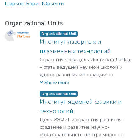
Шарков, Борис Юрьевич
Organizational Units
Organizational Unit
Институт лазерных и
плазменных технологий
Стратегическая цель Института ЛаПлаз
– стать ведущей научной школой и
ядром развития инноваций по
лазерным, плазменным, радиационным
Show more
и ускорительным технологиям, с
Organizational Unit
уникальными образовательными
Институт ядерной физики и
программами, востребованными на
технологий
российском и мировом рынке
образовательных услуг.
Цель ИЯФиТ и стратегия развития -
создание и развитие научно-
образовательного центра мирового