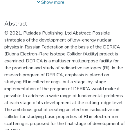
уровня в области ядерной физики и
Show more
технологий, радиационного
материаловедения, физики
элементарных частиц, астрофизики и
Abstract
космофизики.
© 2021, Pleiades Publishing, Ltd.Abstract: Possible
strategies of the development of low-energy nuclear
physics in Russian Federation on the basis of the DERICA
(Dubna Electron–Rare Isotope Collider fAcility) project is
examined. DERICA is a multiuser multipurpose facility for
the production and study of radioactive isotopes (RI). In the
research program of DERICA, emphasis is placed on
studying RI in collector rings, but a stage-by-stage
implementation of the program of DERICA would make it
possible to address a wide range of fundamental problems
at each stage of its development at the cutting-edge level.
The ambitious goal of creating an electron–radioactive ion
collider for studying basic properties of RI in electron–ion
scattering is proposed for the final stage of development of