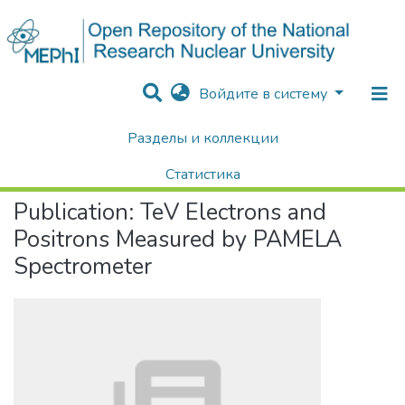
Войдите в систему
Разделы и коллекции
Home
Научные публикации / Препринты
Публикации
TeV Electrons and Positrons Measured by PAMELA Spectrometer
Статистика
Publication:
TeV Electrons and
Поиск
Positrons Measured by PAMELA
Spectrometer