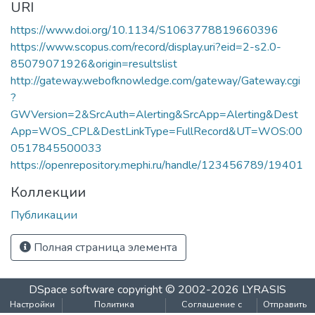
URI
https://www.doi.org/10.1134/S1063778819660396
https://www.scopus.com/record/display.uri?eid=2-s2.0-
85079071926&origin=resultslist
http://gateway.webofknowledge.com/gateway/Gateway.cgi
?
GWVersion=2&SrcAuth=Alerting&SrcApp=Alerting&Dest
App=WOS_CPL&DestLinkType=FullRecord&UT=WOS:00
0517845500033
https://openrepository.mephi.ru/handle/123456789/19401
Коллекции
Публикации
Полная страница элемента
DSpace software
copyright © 2002-2026
LYRASIS
Настройки
Политика
Соглашение с
Отправить