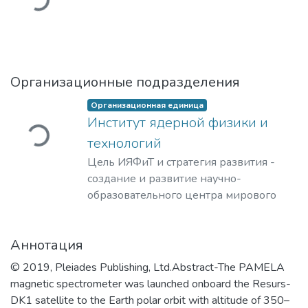
Организационные подразделения
Загружается...
Организационная единица
Институт ядерной физики и
технологий
Цель ИЯФиТ и стратегия развития -
создание и развитие научно-
образовательного центра мирового
уровня в области ядерной физики и
технологий, радиационного
Аннотация
материаловедения, физики
элементарных частиц, астрофизики и
© 2019, Pleiades Publishing, Ltd.Abstract-The PAMELA
космофизики.
magnetic spectrometer was launched onboard the Resurs-
DK1 satellite to the Earth polar orbit with altitude of 350–