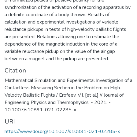
of normalized pulses of positive polarity for the
России и других стран.
synchronization of the activation of a recording apparatus by
Сегодня СарФТИ НИЯУ МИФИ – это
a definite coordinate of a body thrown. Results of
более 1400 студентов в том числе:
calculation and experimental investigations of variable
очной формы обучения – около 1000
reluctance pickups in tests of high-velocity ballistic flights
чел.;
are presented. Relations allowing one to estimate the
очно-заочной формы обучения – более
dependence of the magnetic induction in the core of a
300 чел.;
variable reluctance pickup on the value of the air gap
на средне-профессиональном
between a magnet and the pickup are presented.
обучении – более 150 чел.;
Citation
аспирантура – около 50 чел..
Основные цели и задачи СарФТИ:
Mathematical Simulation and Experimental Investigation of a
Многоуровневая подготовка
Contactless Measuring Section in the Problem on High-
квалифицированных кадров с учётом
Velocity Ballistic Flights / Erofeev, V.I. [et al.] // Journal of
специфики ядерного образования и
Engineering Physics and Thermophysics. - 2021. -
региональных потребностей.
10.1007/s10891-021-02285-x
Целевая подготовка специалистов на
URI
базе наукоемких технологий обучения.
Переподготовка кадров с учетом
https://www.doi.org/10.1007/s10891-021-02285-x
потребности атомной отрасли и