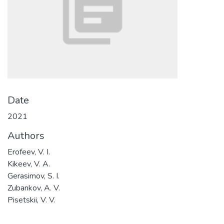
Date
2021
Authors
Erofeev, V. I.
Kikeev, V. A.
Gerasimov, S. I.
Zubankov, A. V.
Pisetskii, V. V.