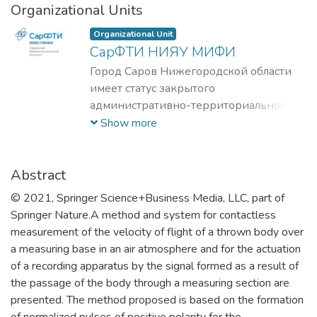
Organizational Units
Organizational Unit
СарФТИ НИЯУ МИФИ
Город Саров Нижегородской области
имеет статус закрытого
административно-территориального
образования (ЗАТО).
Show more
В 1952 году в Арзамасе – 16 (ныне г.
Саров) на правах вечернего вуза было
открыто вечернее отделение №4
Abstract
МИФИ. За прошедшие годы в Сарове
© 2021, Springer Science+Business Media, LLC, part of
сформировано учебное заведение
Springer Nature.A method and system for contactless
нового типа, применяющее технологию
measurement of the velocity of flight of a thrown body over
образования с открытой структурой –
a measuring base in an air atmosphere and for the actuation
исследовательский университет,
of a recording apparatus by the signal formed as a result of
который использует интеллектуальную
the passage of the body through a measuring section are
и экспериментальную мощь лучших
presented. The method proposed is based on the formation
научных и образовательных школ