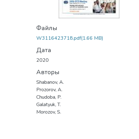
Файлы
W3116423718.pdf
(1.66 MB)
Дата
2020
Авторы
Shabanov, A.
Prozorov, A.
Chudoba, P.
Galatyuk, T.
Morozov, S.