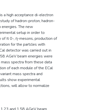
ения, а также
 её основе.
 развитие научно-
s a high acceptance di-electron
ровня в области
study of hadron-proton, hadron-
йств электроники,
m energies. The new
здание эффективной
rimental setup in order to
-электронной и
y of π 0-, η-mesons, production of
базы, источников ТГц
ation for the partcles with
гий материалов.​
al detector was carried out in
1.58 AGeV beam energies were
nt mass spectra from these data
ation of each module of the ECal
invariant mass spectra and
sults show experimental
ctions, will allow to normalize
at 1.23 and 1.58 AGeV beam