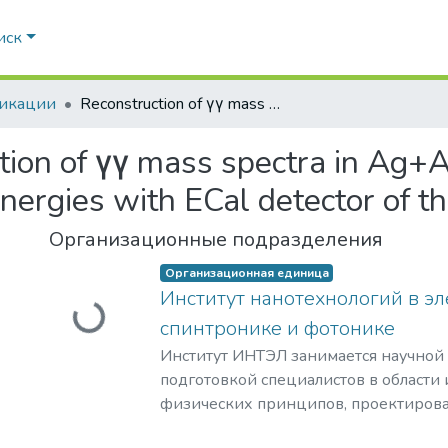
иск
икации
Reconstruction of γγ mass spectra in Ag+Ag collisions at 1.23 and 1.58 AGeV beam energies with ECal detector of the HADES experiment
ion of γγ mass spectra in Ag+Ag
ergies with ECal detector of 
Организационные подразделения
Организационная единица
Институт нанотехнологий в эл
Загружается...
спинтронике и фотонике
Институт ИНТЭЛ занимается научной
подготовкой специалистов в области
физических принципов, проектирова
технологий создания компонентной 