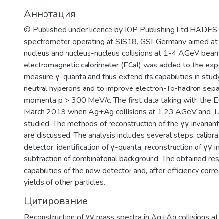
гражданского и специального назнач
Аннотация
построения современных приборов на
​Наша основная цель – это создание и
© Published under licence by IOP Publishing Ltd.HADES i
образовательного центра мирового у
spectrometer operating at SIS18, GSI, Germany aimed at 
наноструктурных материалов и устро
nucleus and nucleus-nucleus collisions at 1-4 AGeV bea
спинтроники, фотоники, а также со
electromagnetic calorimeter (ECal) was added to the expe
инновационной среды в области СВЧ
measure γ-quanta and thus extend its capabilities in stud
радиационно-стойкой компонентной 
neutral hyperons and to improve electron-To-hadron separ
излучения, ионно-кластерных техноло
momenta p > 300 MeV/c. The first data taking with the EC
March 2019 when Ag+Ag collisions at 1.23 AGeV and 
studied. The methods of reconstruction of the γγ invaria
are discussed. The analysis includes several steps: calibr
detector, identification of γ-quanta, reconstruction of γγ 
subtraction of combinatorial background. The obtained re
capabilities of the new detector and, after efficiency corre
yields of other particles.
Цитирование
Reconstruction of γγ mass spectra in Ag+Ag collisions 