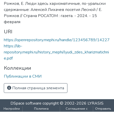
Рожков, Е. Люди здесь харизматичные, по-уральски
сдержанные: Алексей Лихачев посетил Лесной / Е.
Рожков // Страна РОСАТОМ : газета. - 2024. - 15
февраля
URI
https://openrepository.mephi.ru/handle/123456789/14227
https://lib-
repository.mephi.ru/history_mephi/lyudi_zdes_kharizmatichni
e.pdf
Коллекции
Публикации в СМИ
Полная страница элемента
DSpace software
copyright © 2002-2026
LYRASIS
Настройки
Политика
Соглашение с
Отправить
файлов
конфиденциальности
конечным
отзыв