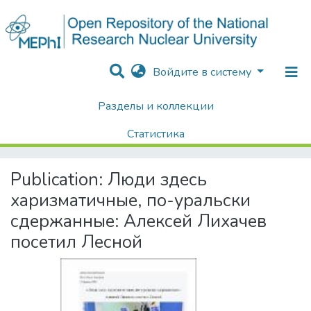
Войдите в систему
Разделы и коллекции
Home
Хроника Университета и упоминания в СМИ
Публикации о НИЯУ МИФИ в СМИ
Публикации в СМИ
Статистика
Люди здесь харизматичные, по-уральски сдержанные: Алексей Лихачев посетил Лесной
Поиск
Publication:
Люди здесь
харизматичные, по-уральски
сдержанные: Алексей Лихачев
посетил Лесной