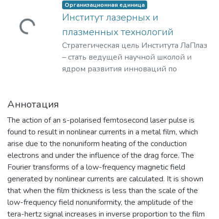
Организационная единица
Институт лазерных и
Загружается...
плазменных технологий
Стратегическая цель Института ЛаПлаз
– стать ведущей научной школой и
ядром развития инноваций по
лазерным, плазменным, радиационным
и ускорительным технологиям, с
Аннотация
уникальными образовательными
программами, востребованными на
The action of an s-polarised femtosecond laser pulse is
российском и мировом рынке
found to result in nonlinear currents in a metal film, which
образовательных услуг.
arise due to the nonuniform heating of the conduction
electrons and under the influence of the drag force. The
Fourier transforms of a low-frequency magnetic field
generated by nonlinear currents are calculated. It is shown
that when the film thickness is less than the scale of the
low-frequency field nonuniformity, the amplitude of the
tera-hertz signal increases in inverse proportion to the film