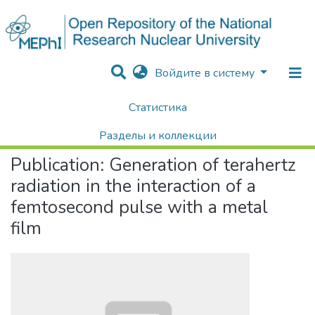
Войдите в систему
Статистика
Home
Научные публикации / Препринты
Публикации
Generation of terahertz radiation in the interaction of a femtosecond pulse with a metal film
Разделы и коллекции
Publication:
Generation of terahertz
Поиск
radiation in the interaction of a
femtosecond pulse with a metal
film