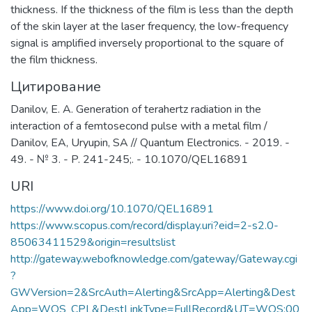
thickness. If the thickness of the film is less than the depth
of the skin layer at the laser frequency, the low-frequency
signal is amplified inversely proportional to the square of
the film thickness.
Цитирование
Danilov, E. A. Generation of terahertz radiation in the
interaction of a femtosecond pulse with a metal film /
Danilov, EA, Uryupin, SA // Quantum Electronics. - 2019. -
49. - № 3. - P. 241-245;. - 10.1070/QEL16891
URI
https://www.doi.org/10.1070/QEL16891
https://www.scopus.com/record/display.uri?eid=2-s2.0-
85063411529&origin=resultslist
http://gateway.webofknowledge.com/gateway/Gateway.cgi
?
GWVersion=2&SrcAuth=Alerting&SrcApp=Alerting&Dest
App=WOS_CPL&DestLinkType=FullRecord&UT=WOS:00