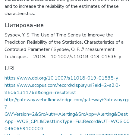
«Ростоватомтехэнерго» АО
and to increase the reliability of the estimates of these
«Атомтехэнерго»),
characteristics.
машиностроительного (Филиал АО
Цитирование
«АЭМ-технологии» «Атоммаш» в г.
Волгодонск, Волгодонский филиал АО
Sysoev, Y. S. The Use of Time Series to Improve the
«Атомтрубопроводмонтаж», АО
Prediction Reliability of the Statistical Characteristics of a
«Волгодонский научно-
Controlled Parameter / Sysoev, O. F. // Measurement
исследовательский и проектно-
Techniques. - 2019. - 10.1007/s11018-019-01535-y
конструкторский институт атомного
URI
машиностроения»), инжинирингового
(Волгодонский филиал АО
https://www.doi.org/10.1007/s11018-019-01535-y
«Инжиниринговая компания «АСЭ»),
https://www.scopus.com/record/display.uri?eid=2-s2.0-
дивизиона по консолидации
85061311768&origin=resultslist
ветроэнергетических активов (Red
http://gateway.webofknowledge.com/gateway/Gateway.cgi
Wind B.V. – филиал АО «НоваВинд»), а
?
также предприятия Волгодонского
GWVersion=2&SrcAuth=Alerting&SrcApp=Alerting&Dest
промышленного кластера атомного
App=WOS_CPL&DestLinkType=FullRecord&UT=WOS:00
машиностроения.
0460659100003
ВИТИ НИЯУ МИФИ – первый и самый