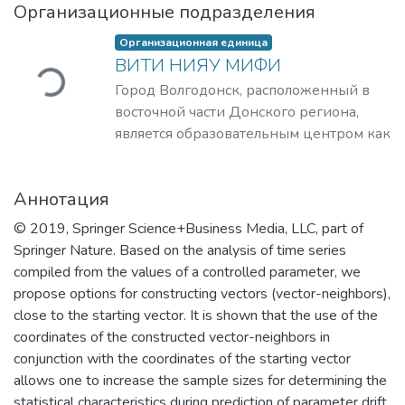
Организационные подразделения
агружается...
Организационная единица
ВИТИ НИЯУ МИФИ
Город Волгодонск, расположенный в
восточной части Донского региона,
является образовательным центром как
минимум 13-ти районов Ростовской
области и по праву считается
Аннотация
уникальным, претендуя на звание
«Атомград XXI века». На его
© 2019, Springer Science+Business Media, LLC, part of
территории располагаются
Springer Nature. Based on the analysis of time series
предприятия четырех дивизионов ГК
compiled from the values of a controlled parameter, we
«Росатом»: электроэнергетического
propose options for constructing vectors (vector-neighbors),
(филиал АО «Концерн Росэнергоатом»
close to the starting vector. It is shown that the use of the
«Ростовская атомная станция»,
coordinates of the constructed vector-neighbors in
«Волгодонскатомэнергоремонт» –
conjunction with the coordinates of the starting vector
филиал АО «Атомэнергоремонт» и
allows one to increase the sample sizes for determining the
Ростовский филиал
statistical characteristics during prediction of parameter drift