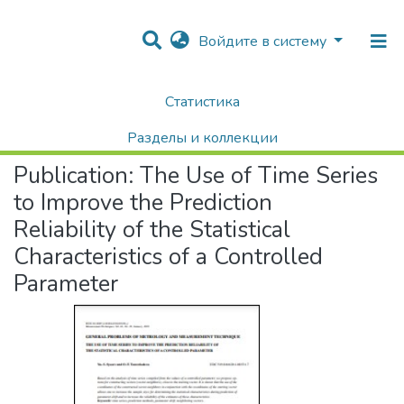
Войдите в систему
Статистика
Home
Научные публикации / Препринты
Публикации
The Use of Time Series to Improve the Prediction Reliability of the Statistical Characteristics of a Controlled Parameter
Разделы и коллекции
Publication:
The Use of Time Series
Поиск
to Improve the Prediction
Reliability of the Statistical
Characteristics of a Controlled
Parameter