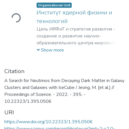
Organizational Unit
Институт ядерной физики и
Loading...
технологий
Цель ИЯФиТ и стратегия развития -
создание и развитие научно-
образовательного центра мирового
уровня в области ядерной физики и
Show more
технологий, радиационного
материаловедения, физики
элементарных частиц, астрофизики и
Citation
космофизики.
A Search for Neutrinos from Decaying Dark Matter in Galaxy
Clusters and Galaxies with IceCube / Jeong, M. [et al.] //
Proceedings of Science. - 2022. - 395. -
10.22323/1.395.0506
URI
https://www.doi.org/10.22323/1.395.0506
https://www.scopus.com/record/display.uri?eid=2-s2.0-