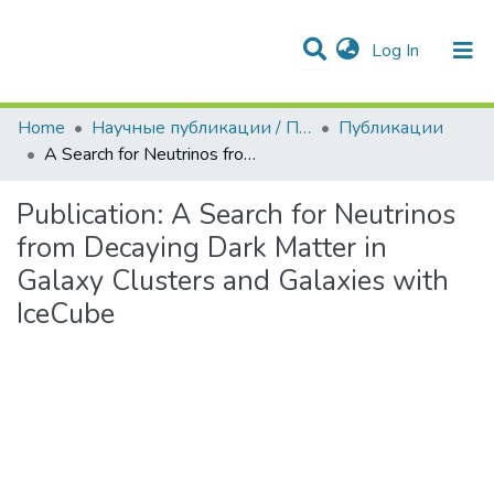
(current)
Log In
Communities & Collections
Home
Научные публикации / Препринты
Публикации
A Search for Neutrinos from Decaying Dark Matter in Galaxy Clusters and Galaxies with IceCube
Publication:
A Search for Neutrinos
from Decaying Dark Matter in
Galaxy Clusters and Galaxies with
IceCube