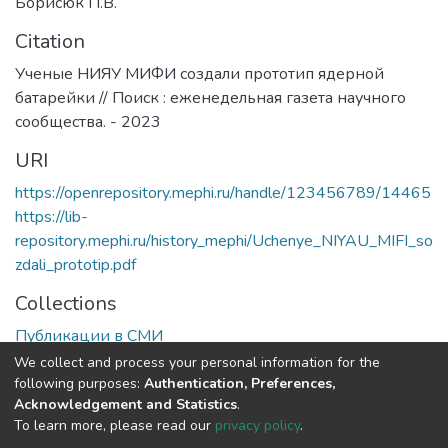
Борисюк П.В.
Citation
Ученые НИЯУ МИФИ создали прототип ядерной
батарейки // Поиск : еженедельная газета научного
сообщества. - 2023
URI
https://openrepository.mephi.ru/handle/123456789/14465
https://lib-
repository.mephi.ru/history_mephi/Uchenye_NIYAU_MIFI_so
zdali_prototip.pdf
Collections
Публикации в СМИ
We collect and process your personal information for the
Full item page
following purposes:
Authentication, Preferences,
Acknowledgement and Statistics
.
To learn more, please read our
privacy policy
.
DSpace software
copyright © 2002-2026
LYRASIS