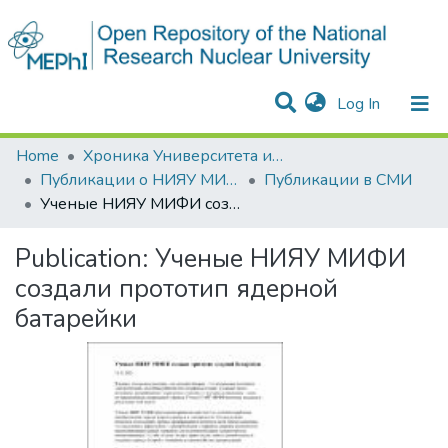
(current)
Log In
Communities & Collections
All of DSpace
Statistics
Home
Хроника Университета и упоминания в СМИ
Публикации о НИЯУ МИФИ в СМИ
Публикации в СМИ
Ученые НИЯУ МИФИ создали прототип ядерной батарейки
Publication:
Ученые НИЯУ МИФИ
создали прототип ядерной
батарейки