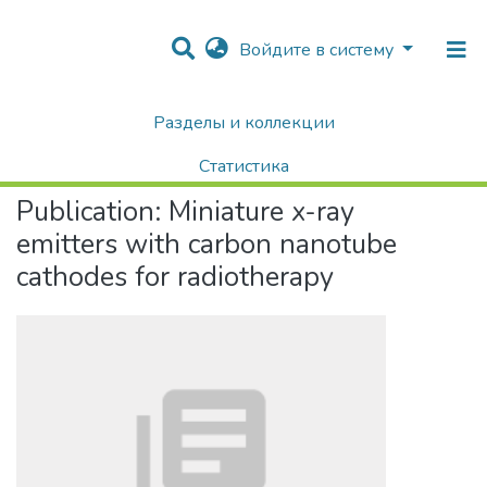
Войдите в систему
Разделы и коллекции
Home
Научные публикации / Препринты
Публикации
Miniature x-ray emitters with carbon nanotube cathodes for radiotherapy
Статистика
Publication:
Miniature x-ray
Поиск
emitters with carbon nanotube
cathodes for radiotherapy