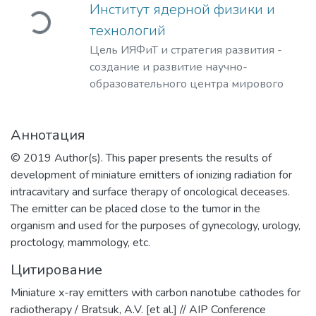
агружается...
Институт ядерной физики и
технологий
Цель ИЯФиТ и стратегия развития -
создание и развитие научно-
образовательного центра мирового
уровня в области ядерной физики и
технологий, радиационного
Аннотация
материаловедения, физики
элементарных частиц, астрофизики и
© 2019 Author(s). This paper presents the results of
космофизики.
development of miniature emitters of ionizing radiation for
intracavitary and surface therapy of oncological deceases.
The emitter can be placed close to the tumor in the
organism and used for the purposes of gynecology, urology,
proctology, mammology, etc.
Цитирование
Miniature x-ray emitters with carbon nanotube cathodes for
radiotherapy / Bratsuk, A.V. [et al.] // AIP Conference