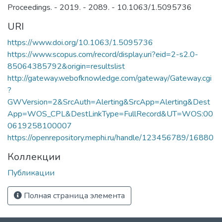
Proceedings. - 2019. - 2089. - 10.1063/1.5095736
URI
https://www.doi.org/10.1063/1.5095736
https://www.scopus.com/record/display.uri?eid=2-s2.0-
85064385792&origin=resultslist
http://gateway.webofknowledge.com/gateway/Gateway.cgi
?
GWVersion=2&SrcAuth=Alerting&SrcApp=Alerting&Dest
App=WOS_CPL&DestLinkType=FullRecord&UT=WOS:00
0619258100007
https://openrepository.mephi.ru/handle/123456789/16880
Коллекции
Публикации
Полная страница элемента