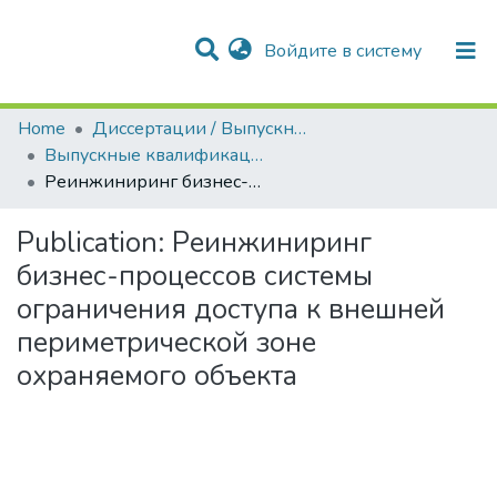
(current)
Войдите в систему
Разделы и коллекции
Статистика
Поиск
Home
Диссертации / Выпускные квалификационные работы
Выпускные квалификационные работы
Реинжиниринг бизнес-процессов системы ограничения доступа к внешней периметрической зоне охраняемого объекта
Publication:
Реинжиниринг
бизнес-процессов системы
ограничения доступа к внешней
периметрической зоне
охраняемого объекта