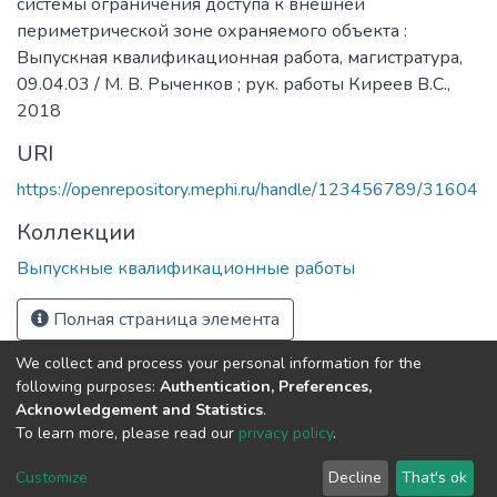
системы ограничения доступа к внешней
периметрической зоне охраняемого объекта :
Выпускная квалификационная работа, магистратура,
09.04.03 / М. В. Рыченков ; рук. работы Киреев В.С.,
2018
URI
https://openrepository.mephi.ru/handle/123456789/31604
Коллекции
Выпускные квалификационные работы
Полная страница элемента
We collect and process your personal information for the
following purposes:
Authentication, Preferences,
Acknowledgement and Statistics
.
DSpace software
copyright © 2002-2026
LYRASIS
To learn more, please read our
privacy policy
.
Настройки
Политика
Соглашение с
Отправить
файлов
конфиденциальности
конечным
отзыв
Customize
Decline
That's ok
cookie
пользователем