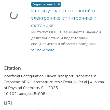
Organizational Unit
Институт нанотехнологий в
Loading...
электронике, спинтронике и
фотонике
Институт ИНТЭЛ занимается научной
деятельностью и подготовкой
специалистов в области исследования
физических принципов,
Show more
проектирования и разработки
технологий создания компонентной
базы электроники гражданского и
Citation
специального назначения, а также
Interfacial Configuration-Driven Transport Properties in
построения современных приборов на
Graphene-hBN Heterostructures / Renu, N. [et al.] // Journal
её основе.
of Physical Chemistry C. - 2025. -
​Наша основная цель – это создание и
10.1021/acs.jpcc.5c00841
развитие научно-образовательного
URI
центра мирового уровня в области
наноструктурных материалов и