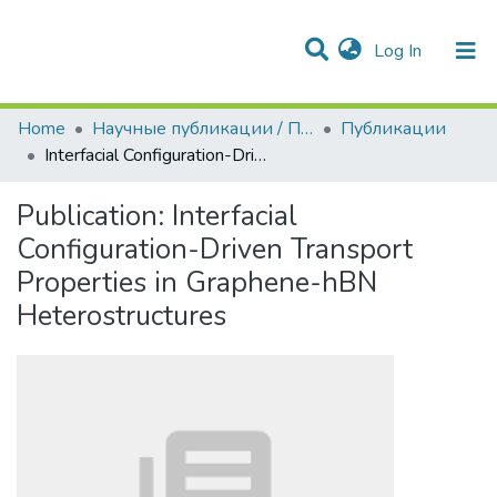
(current)
Log In
Communities & Collections
All of DSpace
Statistics
Home
Научные публикации / Препринты
Публикации
Interfacial Configuration-Driven Transport Properties in Graphene-hBN Heterostructures
Publication:
Interfacial
Configuration-Driven Transport
Properties in Graphene-hBN
Heterostructures