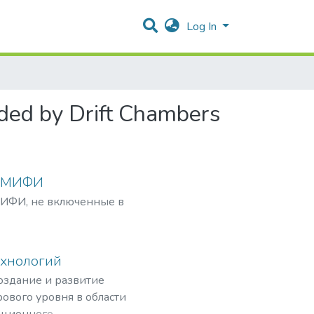
Log In
rded by Drift Сhambers
У МИФИ
ИФИ, не включенные в
ехнологий
создание и развитие
ового уровня в области