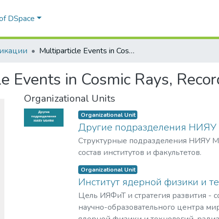
 of DSpace
икации
Multiparticle Events in Cosmic Rays, Recorded by Drift Сhambers
cle Events in Cosmic Rays, Reco
Organizational Units
Organizational Unit
Другие подразделения НИЯ
Структурные подразделения НИЯУ М
состав институтов и факультетов.
Organizational Unit
Институт ядерной физики и т
Цель ИЯФиТ и стратегия развития - 
научно-образовательного центра мир