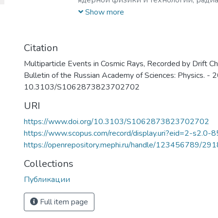
ядерной физики и технологий, ради
материаловедения, физики элемента
Show more
астрофизики и космофизики.
Citation
Multiparticle Events in Cosmic Rays, Recorded by Drift Сham
Bulletin of the Russian Academy of Sciences: Physics. - 2
10.3103/S1062873823702702
URI
https://www.doi.org/10.3103/S1062873823702702
https://www.scopus.com/record/display.uri?eid=2-s2.0-
https://openrepository.mephi.ru/handle/123456789/29
Collections
Публикации
Full item page