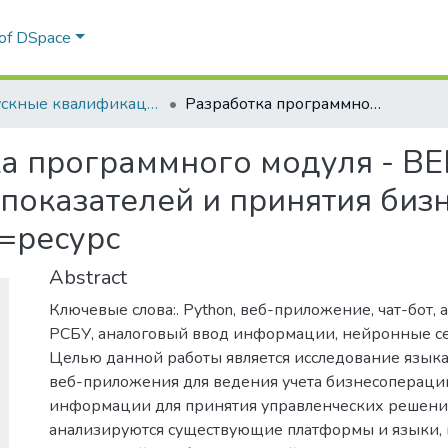
 of DSpace
Выпускные квалификационные работы
Разработка программного модуля - ВЕБ-прилодения для расчета финансовых показателей и принятия бизнес-решений, встраиваемого в ВЕБ=ресурс
а программного модуля - В
показателей и принятия биз
=ресурс
Abstract
Ключевые слова:. Python, веб-приложение, чат-бот, 
РСБУ, аналоговый ввод информации, нейронные се
Целью данной работы является исследование языка 
веб-приложения для ведения учета бизнесопераци
информации для принятия управленческих решений
анализируются существующие платформы и языки, 