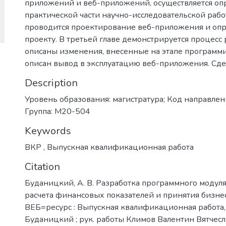
приложений и веб-приложений, осуществляется оп
практической части научно-исследовательской рабо
проводится проектирование веб-приложения и оп
проекту. В третьей главе демонстрируется процесс
описаны изменения, внесенные на этапе программи
описан вывод в эксплуатацию веб-приложения. Сд
Description
Уровень образования: магистратура; Код направлени
Группа: М20-504
Keywords
ВКР
,
Выпускная квалификационная работа
Citation
Буданицкий, А. В. Разработка программного модул
расчета финансовых показателей и принятия бизне
ВЕБ=ресурс : Выпускная квалификационная работа, ма
Буданицкий ; рук. работы Климов Валентин Вятчесл