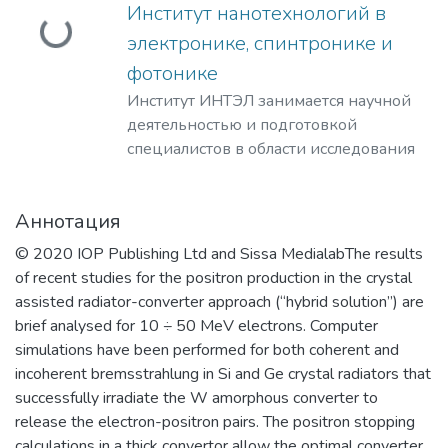
Загружается...
Институт нанотехнологий в
электронике, спинтронике и
фотонике
Институт ИНТЭЛ занимается научной
деятельностью и подготовкой
специалистов в области исследования
физических принципов,
проектирования и разработки
Аннотация
технологий создания компонентной
базы электроники гражданского и
© 2020 IOP Publishing Ltd and Sissa MedialabThe results
специального назначения, а также
of recent studies for the positron production in the crystal
построения современных приборов на
assisted radiator-converter approach (“hybrid solution”) are
её основе.
brief analysed for 10 ÷ 50 MeV electrons. Computer
​Наша основная цель – это создание и
simulations have been performed for both coherent and
развитие научно-образовательного
incoherent bremsstrahlung in Si and Ge crystal radiators that
центра мирового уровня в области
successfully irradiate the W amorphous converter to
наноструктурных материалов и
release the electron-positron pairs. The positron stopping
устройств электроники, спинтроники,
calculations in a thick convertor allow the optimal converter