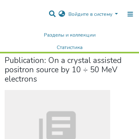
Войдите в систему
Разделы и коллекции
Home
Научные публикации / Препринты
Публикации
On a crystal assisted positron source by 10 ÷ 50 MeV electrons
Статистика
Publication:
On a crystal assisted
Поиск
positron source by 10 ÷ 50 MeV
electrons