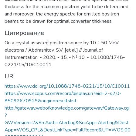
фотоники, а также создание
thickness for the maximum positron yield to be determined,
эффективной инновационной среды в
and moreover, the energy spectra for emitted positron
области СВЧ-электронной и
beams to be drawn for optimal converter thickness.
радиационно-стойкой компонентной
Цитирование
базы, источников ТГц излучения,
ионно-кластерных технологий
On a crystal assisted positron source by 10 ÷ 50 MeV
материалов.​
electrons / Abdrashitov, S.V. [et al.] // Journal of
Instrumentation. - 2020. - 15. - № 10. - 10.1088/1748-
0221/15/10/C10011
URI
https://www.doi.org/10.1088/1748-0221/15/10/C10011
https://www.scopus.com/record/display.uri?eid=2-s2.0-
85092670929&origin=resultslist
http://gateway.webofknowledge.com/gateway/Gateway.cgi
?
GWVersion=2&SrcAuth=Alerting&SrcApp=Alerting&Dest
App=WOS_CPL&DestLinkType=FullRecord&UT=WOS:00