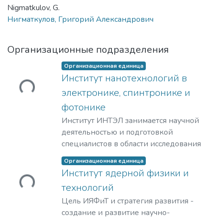
Nigmatkulov, G.
Нигматкулов, Григорий Александрович
Организационные подразделения
Организационная единица
Институт нанотехнологий в
ужается...
электронике, спинтронике и
фотонике
Институт ИНТЭЛ занимается научной
деятельностью и подготовкой
специалистов в области исследования
физических принципов,
Организационная единица
проектирования и разработки
Институт ядерной физики и
технологий создания компонентной
ужается...
технологий
базы электроники гражданского и
Цель ИЯФиТ и стратегия развития -
специального назначения, а также
создание и развитие научно-
построения современных приборов на