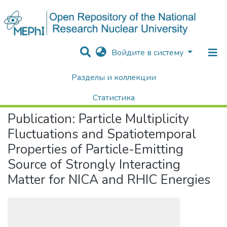
Войдите в систему
Разделы и коллекции
Home
Научные публикации / Препринты
Публикации
Particle Multiplicity Fluctuations and Spatiotemporal Properties of Particle-Emitting Source of Strongly Interacting Matter for NICA and RHIC Energies
Статистика
Publication:
Particle Multiplicity
Поиск
Fluctuations and Spatiotemporal
Properties of Particle-Emitting
Source of Strongly Interacting
Matter for NICA and RHIC Energies