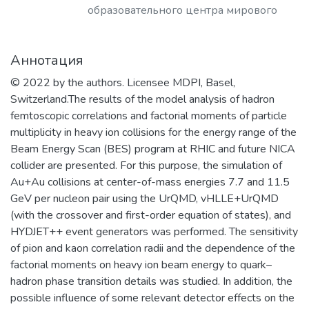
образовательного центра мирового
её основе.
уровня в области ядерной физики и
​Наша основная цель – это создание и
технологий, радиационного
развитие научно-образовательного
Аннотация
материаловедения, физики
центра мирового уровня в области
элементарных частиц, астрофизики и
наноструктурных материалов и
© 2022 by the authors. Licensee MDPI, Basel,
космофизики.
устройств электроники, спинтроники,
Switzerland.The results of the model analysis of hadron
фотоники, а также создание
femtoscopic correlations and factorial moments of particle
эффективной инновационной среды в
multiplicity in heavy ion collisions for the energy range of the
области СВЧ-электронной и
Beam Energy Scan (BES) program at RHIC and future NICA
радиационно-стойкой компонентной
collider are presented. For this purpose, the simulation of
базы, источников ТГц излучения,
Au+Au collisions at center-of-mass energies 7.7 and 11.5
ионно-кластерных технологий
GeV per nucleon pair using the UrQMD, vHLLE+UrQMD
материалов.​
(with the crossover and first-order equation of states), and
HYDJET++ event generators was performed. The sensitivity
of pion and kaon correlation radii and the dependence of the
factorial moments on heavy ion beam energy to quark–
hadron phase transition details was studied. In addition, the
possible influence of some relevant detector effects on the