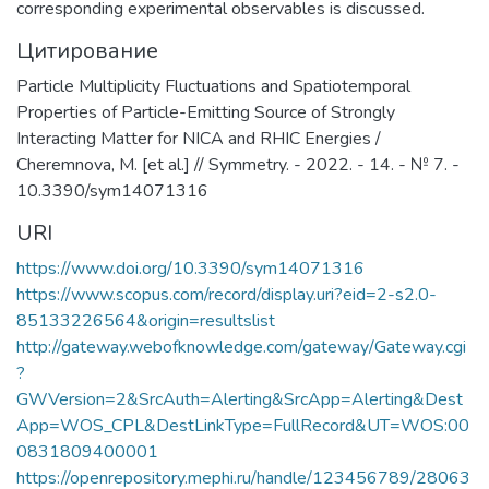
corresponding experimental observables is discussed.
Цитирование
Particle Multiplicity Fluctuations and Spatiotemporal
Properties of Particle-Emitting Source of Strongly
Interacting Matter for NICA and RHIC Energies /
Cheremnova, M. [et al.] // Symmetry. - 2022. - 14. - № 7. -
10.3390/sym14071316
URI
https://www.doi.org/10.3390/sym14071316
https://www.scopus.com/record/display.uri?eid=2-s2.0-
85133226564&origin=resultslist
http://gateway.webofknowledge.com/gateway/Gateway.cgi
?
GWVersion=2&SrcAuth=Alerting&SrcApp=Alerting&Dest
App=WOS_CPL&DestLinkType=FullRecord&UT=WOS:00
0831809400001
https://openrepository.mephi.ru/handle/123456789/28063