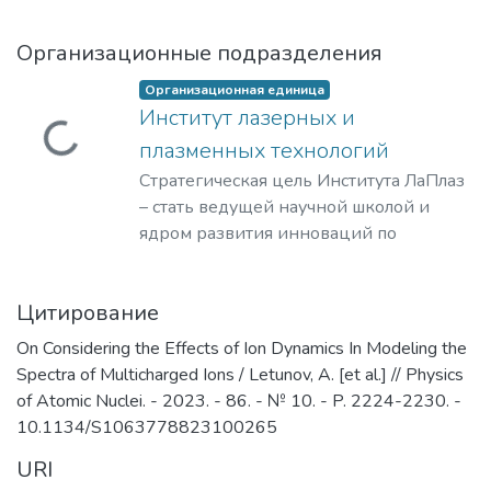
Организационные подразделения
Организационная единица
Институт лазерных и
Загружается...
плазменных технологий
Стратегическая цель Института ЛаПлаз
– стать ведущей научной школой и
ядром развития инноваций по
лазерным, плазменным, радиационным
и ускорительным технологиям, с
Цитирование
уникальными образовательными
программами, востребованными на
On Considering the Effects of Ion Dynamics In Modeling the
российском и мировом рынке
Spectra of Multicharged Ions / Letunov, A. [et al.] // Physics
образовательных услуг.
of Atomic Nuclei. - 2023. - 86. - № 10. - P. 2224-2230. -
10.1134/S1063778823100265
URI