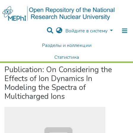
Войдите в систему
Разделы и коллекции
Home
Научные публикации / Препринты
Публикации
On Considering the Effects of Ion Dynamics In Modeling the Spectra of Multicharged Ions
Статистика
Publication:
On Considering the
Поиск
Effects of Ion Dynamics In
Modeling the Spectra of
Multicharged Ions