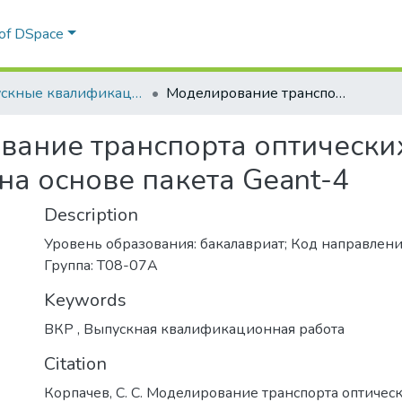
 of DSpace
Выпускные квалификационные работы
Моделирование транспорта оптических фотонов в системе сцинтиллятор – SiPm на основе пакета Geant-4
ание транспорта оптических
на основе пакета Geant-4
Description
Уровень образования: бакалавриат; Код направлени
Группа: Т08-07А
Keywords
ВКР
,
Выпускная квалификационная работа
Citation
Корпачев, С. С. Моделирование транспорта оптичес