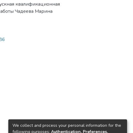
ыпускная квалификационная
к. работы Чадеева Марина
986
We collect and process your personal information for the
following purposes:
Authentication, Preferences,